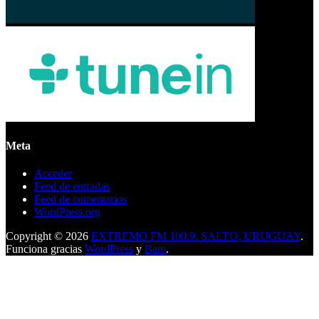
Meta
Acceder
Feed de entradas
Feed de comentarios
WordPress.org
Copyright © 2026
EXTREMO FM 100.9. SALTO, URUGUAY
.
Funciona gracias
WordPress
y
Bam
.
A
%d
blogueros les gusta esto: